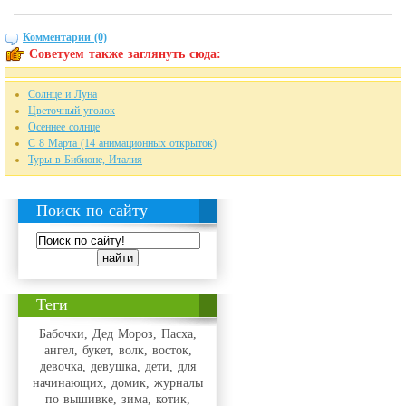
Комментарии (0)
Советуем также заглянуть сюда:
Солнце и Луна
Цветочный уголок
Осеннее солнце
C 8 Марта (14 анимационных открыток)
Туры в Бибионе, Италия
Поиск по сайту
Теги
Бабочки, Дед Мороз, Пасха,
ангел, букет, волк, восток,
девочка, девушка, дети, для
начинающих, домик, журналы
по вышивке, зима, котик,