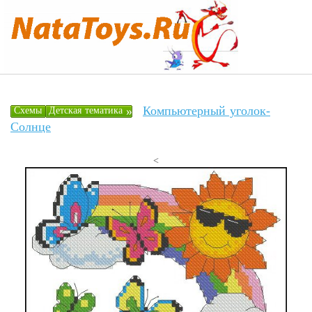
Компьютерный уголок-
»
Схемы
Детская тематика
Солнце
<