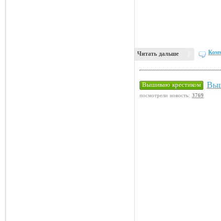
Комм
Читать дальше
Выш
Вышиваю крестиком
посмотрели новость:
3769