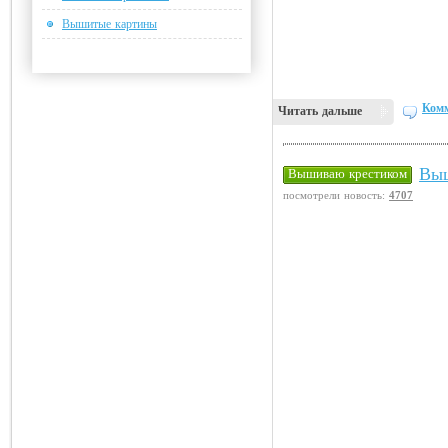
Вышитые картины
Комм
Читать дальше
Выш
Вышиваю крестиком
посмотрели новость:
4707