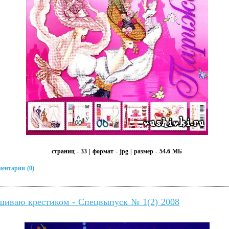
страниц - 33 | формат - jpg | размер - 54.6 МБ
ентарии (0)
иваю крестиком - Спецвыпуск № 1(2) 2008