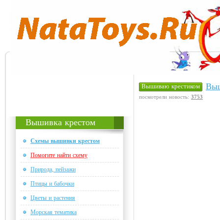
Выш
Вышиваю крестиком
посмотрели новость:
3753
Вышивка крестом
Схемы вышивки крестом
Помогите найти схему
Природа, пейзажи
Птицы и бабочки
Цветы и растения
Морская тематика