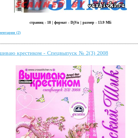
страниц - 18 | формат - DjVu | размер - 13.9 МБ
ентарии (2)
иваю крестиком - Спецвыпуск № 2(3) 2008