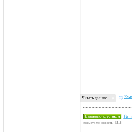
Комм
Читать дальше
Выш
Вышиваю крестиком
посмотрели новость:
4518