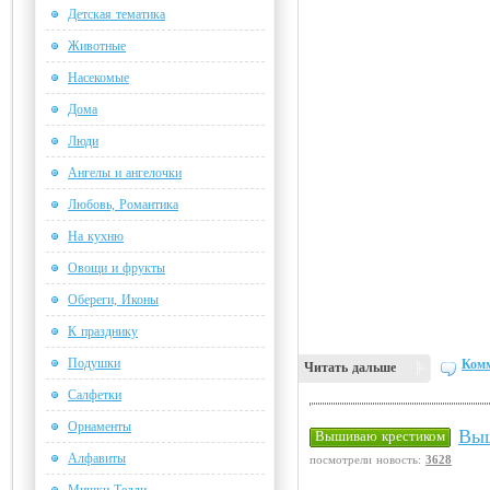
Детская тематика
Животные
Насекомые
Дома
Люди
Ангелы и ангелочки
Любовь, Романтика
На кухню
Овощи и фрукты
Обереги, Иконы
К празднику
Подушки
Комм
Читать дальше
Салфетки
Орнаменты
Выш
Вышиваю крестиком
Алфавиты
посмотрели новость:
3628