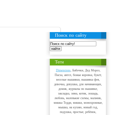
Поиск по сайту
Теги
Dimensions
, Бабочки, Дед Мороз,
Пасха, ангел, божья коровка, букет,
веселые вышивки, вышивка фея,
девочка, девушка, для начинающих,
домик, журналы по вышивке,
закладка, зима, котик, лошадь,
любовь, маленькие схемы, мальчик,
мишка Тедди, мишки, монохромные,
мышка, на кухню, новый год,
подушка, простые, ребёнок,