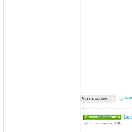
Комм
Читать дальше
Выш
Вышиваю крестиком
посмотрели новость:
4182