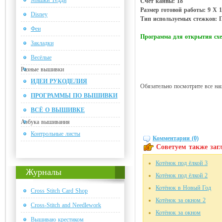
Мишки Тедди
Счет канвы: 18
Размер готовой работы: 9 Х 1
Disney
Тип используемых стежков: П
Феи
Программа для открытия с
Закладки
Весёлые
Разные вышивки
ИДЕИ РУКОДЕЛИЯ
Обязательно посмотрите все на
ПРОГРАММЫ ПО ВЫШИВКИ
ВСЁ О ВЫШИВКЕ
Азбука вышивания
Контрольные листы
Комментарии (0)
Советуем также загл
Котёнок под ёлкой 3
Журналы
Котёнок под ёлкой 2
Котёнок в Новый Год
Cross Stitch Card Shop
Котёнок за окном 2
Cross-Stitch and Needlework
Котёнок за окном
Вышиваю крестиком