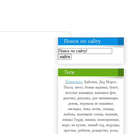
Поиск по сайту
Теги
Dimensions
, Бабочки, Дед Мороз,
Пасха, ангел, божья коровка, букет,
веселые вышивки, вышивка фея,
девочка, девушка, для начинающих,
домик, журналы по вышивке,
закладка, зима, котик, лошадь,
любовь, маленькие схемы, мальчик,
мишка Тедди, мишки, монохромные,
море, на кухню, новый год, подушка,
простые, ребёнок, рождество, розы,