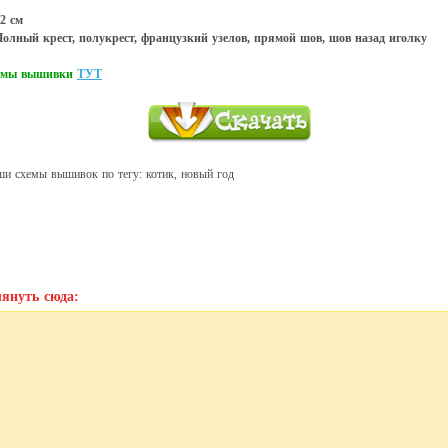
2 см
олный крест, полукрест, французкий узелов, прямой шов, шов назад иголку
хемы вышивки
ТУТ
ши схемы вышивок по тегу: котик, новый год
януть сюда: