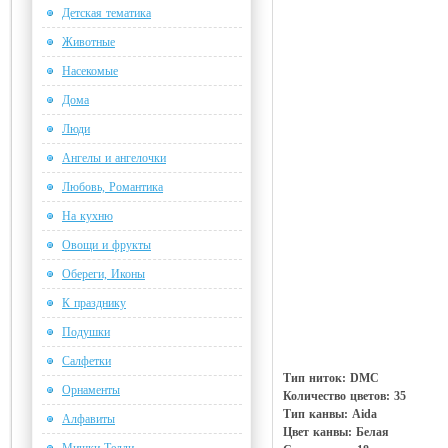
Детская тематика
Животные
Насекомые
Дома
Люди
Ангелы и ангелочки
Любовь, Романтика
На кухню
Овощи и фрукты
Обереги, Иконы
К празднику
Подушки
Салфетки
Тип ниток: DMC
Орнаменты
Количество цветов: 35
Тип канвы: Aida
Алфавиты
Цвет канвы: Белая