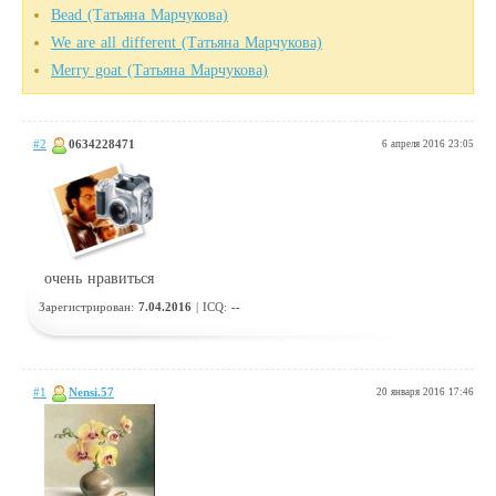
Bead (Татьяна Марчукова)
We are all different (Татьяна Марчукова)
Merry goat (Татьяна Марчукова)
#2
0634228471
6 апреля 2016 23:05
очень нравиться
Зарегистрирован:
7.04.2016
| ICQ:
--
#1
Nensi.57
20 января 2016 17:46