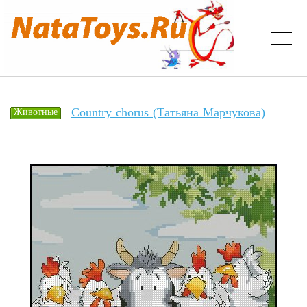
Country chorus (Татьяна Марчукова)
Животные