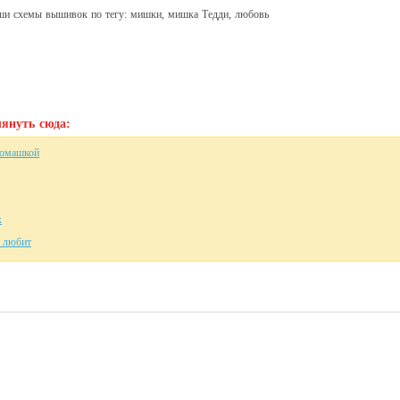
аши схемы вышивок по тегу: мишки, мишка Тедди, любовь
януть сюда:
ромашкой
к
 любит