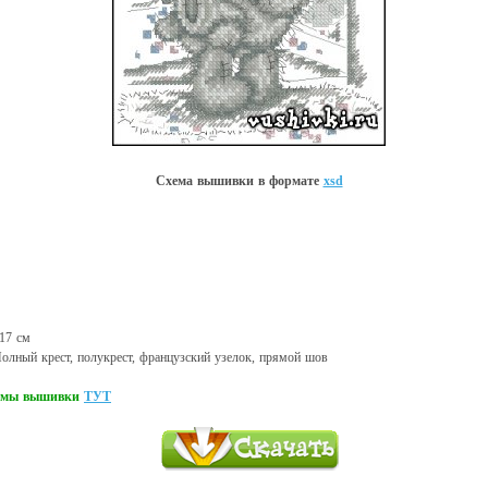
Схема вышивки в форматe
xsd
 17 см
Полный крест, полукрест, французский узелок, прямой шов
хемы вышивки
ТУТ