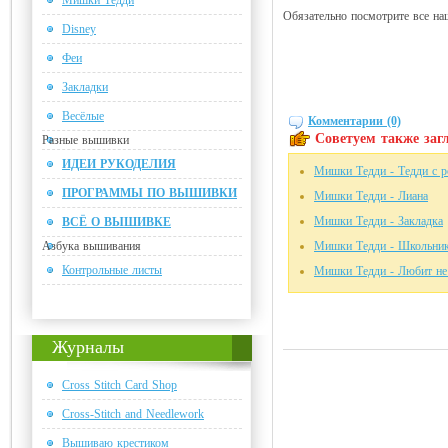
Мишки Тедди
Обязательно посмотрите все н
Disney
Феи
Закладки
Весёлые
Комментарии (0)
Советуем также загл
Разные вышивки
ИДЕИ РУКОДЕЛИЯ
Мишки Тедди - Тедди с 
ПРОГРАММЫ ПО ВЫШИВКИ
Мишки Тедди - Лиана
Мишки Тедди - Закладка
ВСЁ О ВЫШИВКЕ
Азбука вышивания
Мишки Тедди - Школьни
Контрольные листы
Мишки Тедди - Любит не
Журналы
Cross Stitch Card Shop
Cross-Stitch and Needlework
Вышиваю крестиком