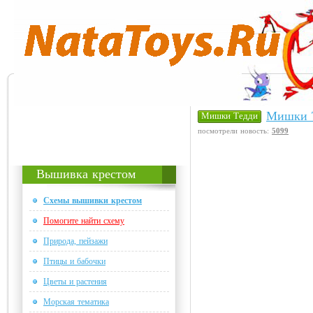
Мишки Т
Мишки Тедди
посмотрели новость:
5099
Вышивка крестом
Схемы вышивки крестом
Помогите найти схему
Природа, пейзажи
Птицы и бабочки
Цветы и растения
Морская тематика