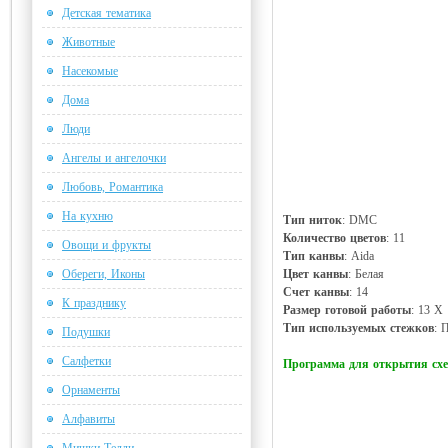
Детская тематика
Животные
Насекомые
Дома
Люди
Ангелы и ангелочки
Любовь, Романтика
На кухню
Тип ниток
: DMC
Количество цветов
: 11
Овощи и фрукты
Тип канвы
: Aida
Обереги, Иконы
Цвет канвы
: Белая
Счет канвы
: 14
К празднику
Размер готовой работы
: 13 Х
Тип используемых стежков
: 
Подушки
Салфетки
Программа для открытия с
Орнаменты
Алфавиты