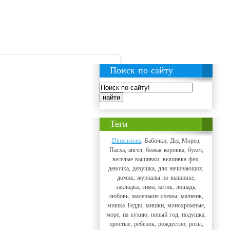
Поиск по сайту
Теги
Dimensions
, Бабочки, Дед Мороз,
Пасха, ангел, божья коровка, букет,
веселые вышивки, вышивка фея,
девочка, девушка, для начинающих,
домик, журналы по вышивке,
закладка, зима, котик, лошадь,
любовь, маленькие схемы, мальчик,
мишка Тедди, мишки, монохромные,
море, на кухню, новый год, подушка,
простые, ребёнок, рождество, розы,