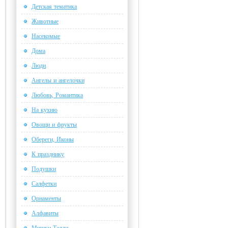
Детская тематика
Животные
Насекомые
Дома
Люди
Ангелы и ангелочки
Любовь, Романтика
На кухню
Овощи и фрукты
Обереги, Иконы
К празднику
Подушки
Салфетки
Орнаменты
Алфавиты