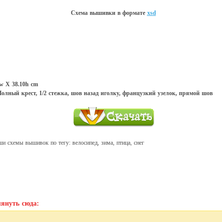
Схема вышивки в форматe
xsd
6w X 38.10h cm
олный крест, 1/2 стежка, шов назад иголку, французкий узелок, прямой шов
и схемы вышивок по тегу: велосипед, зима, птица, снег
януть сюда: