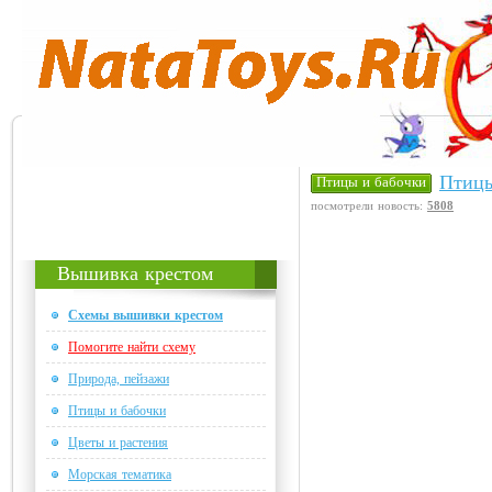
Птицы
Птицы и бабочки
посмотрели новость:
5808
Вышивка крестом
Схемы вышивки крестом
Помогите найти схему
Природа, пейзажи
Птицы и бабочки
Цветы и растения
Морская тематика