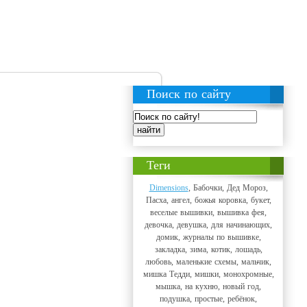
Поиск по сайту
Теги
Dimensions
, Бабочки, Дед Мороз,
Пасха, ангел, божья коровка, букет,
веселые вышивки, вышивка фея,
девочка, девушка, для начинающих,
домик, журналы по вышивке,
закладка, зима, котик, лошадь,
любовь, маленькие схемы, мальчик,
мишка Тедди, мишки, монохромные,
мышка, на кухню, новый год,
подушка, простые, ребёнок,