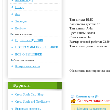
Мишки Тедди
Disney
Феи
Тип ниток: DMC
Закладки
Количество цветов: 37
Весёлые
Тип канвы: Aida
Цвет канвы: белая
Разные вышивки
Счет канвы: 14
ИДЕИ РУКОДЕЛИЯ
Размер готовой работы: 22.8
Тип используемых стежков: П
ПРОГРАММЫ ПО ВЫШИВКИ
ВСЁ О ВЫШИВКЕ
Азбука вышивания
Контрольные листы
Обязательно посмотрите все наш
Журналы
Cross Stitch Card Shop
Комментарии (0)
Советуем также загл
Cross-Stitch and Needlework
Вышиваю крестиком
Мальчик на велосипеде