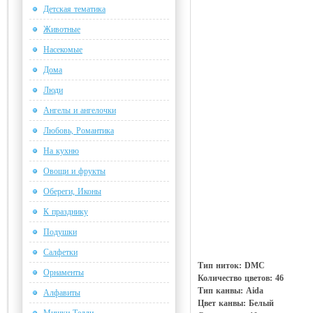
Детская тематика
Животные
Насекомые
Дома
Люди
Ангелы и ангелочки
Любовь, Романтика
На кухню
Овощи и фрукты
Обереги, Иконы
К празднику
Подушки
Салфетки
Тип ниток: DMC
Орнаменты
Количество цветов: 46
Тип канвы: Aida
Алфавиты
Цвет канвы: Белый