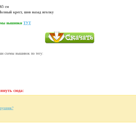
65 см
олный крест, шов назад иголку
хемы вышивки
ТУТ
ши схемы вышивок по тегу:
януть сюда:
 рушник?