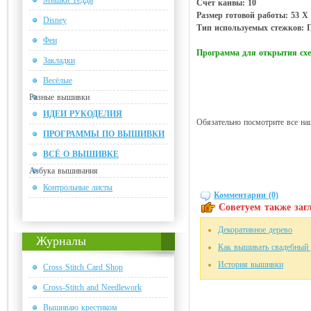
Мишки Тедди
Счет канвы: 10
Размер готовой работы: 53 Х 
Disney
Тип используемых стежков: П
Феи
Программа для открытия с
Закладки
Весёлые
Разные вышивки
ИДЕИ РУКОДЕЛИЯ
Обязательно посмотрите все на
ПРОГРАММЫ ПО ВЫШИВКИ
ВСЁ О ВЫШИВКЕ
Азбука вышивания
Контрольные листы
Комментарии (0)
Советуем также загл
Декоративное дерево
Журналы
Как вышивать свадебный
История вышивки
Cross Stitch Card Shop
Cross-Stitch and Needlework
Вышиваю крестиком