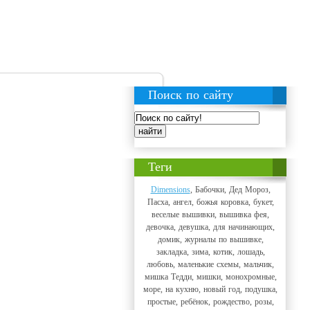
Поиск по сайту
Теги
Dimensions
, Бабочки, Дед Мороз,
Пасха, ангел, божья коровка, букет,
веселые вышивки, вышивка фея,
девочка, девушка, для начинающих,
домик, журналы по вышивке,
закладка, зима, котик, лошадь,
любовь, маленькие схемы, мальчик,
мишка Тедди, мишки, монохромные,
море, на кухню, новый год, подушка,
простые, ребёнок, рождество, розы,