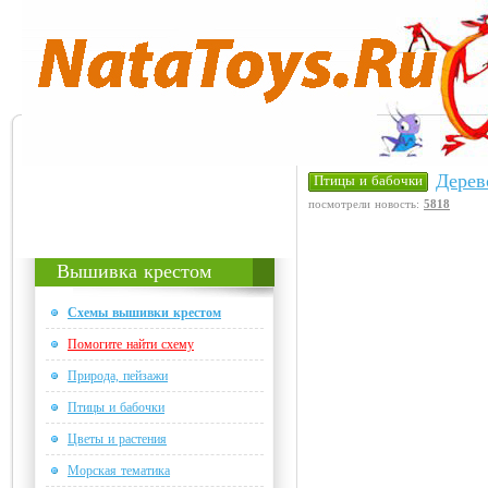
Дерев
Птицы и бабочки
посмотрели новость:
5818
Вышивка крестом
Схемы вышивки крестом
Помогите найти схему
Природа, пейзажи
Птицы и бабочки
Цветы и растения
Морская тематика