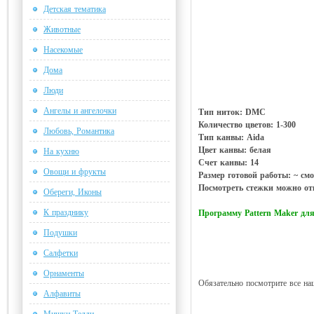
Детская тематика
Животные
Насекомые
Дома
Люди
Ангелы и ангелочки
Тип ниток: DMC
Количество цветов: 1-300
Любовь, Романтика
Тип канвы: Aida
Цвет канвы: белая
На кухню
Счет канвы: 14
Овощи и фрукты
Размер готовой работы: ~ смо
Посмотреть стежки можно отк
Обереги, Иконы
К празднику
Программу Pattern Maker д
Подушки
Салфетки
Орнаменты
Обязательно посмотрите все на
Алфавиты