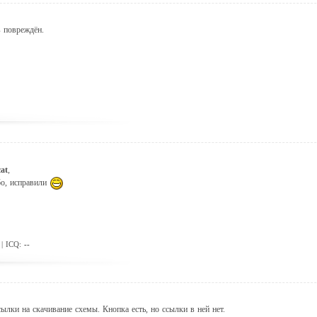
 повреждён.
cat
,
бо, исправили
| ICQ:
--
сылки на скачивание схемы. Кнопка есть, но ссылки в ней нет.