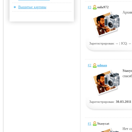
Вышитые картины
#3
mila972
Архив
Зарегистрирован:
--
| ICQ:
--
#2
udman
Stasy
спаси
Зарегистрирован:
30.03.2011
#1
Stasycat
Нет с