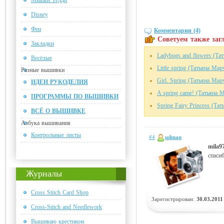
Мишки Тедди
Disney
Феи
Комментарии (4)
Советуем также загл
Закладки
Ladybugs and flowers (Та
Весёлые
Little spring (Татьяна Мар
Разные вышивки
Girl. Spring (Татьяна Мар
ИДЕИ РУКОДЕЛИЯ
A spring came! (Татьяна 
ПРОГРАММЫ ПО ВЫШИВКИ
Spring Fairy Princess (Та
ВСЁ О ВЫШИВКЕ
Азбука вышивания
Контрольные листы
#4
udman
mila9
спаси
Журналы
Cross Stitch Card Shop
Зарегистрирован:
30.03.2011
Cross-Stitch and Needlework
Вышиваю крестиком