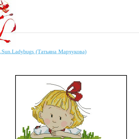
g.Sun.Ladybugs (Татьяна Марчукова)