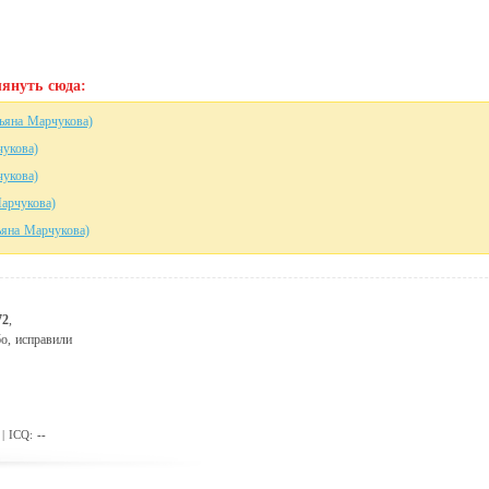
януть сюда:
тьяна Марчукова)
чукова)
чукова)
Марчукова)
тьяна Марчукова)
72
,
бо, исправили
| ICQ:
--