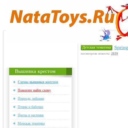
Sprin
Детская тематика
посмотрели новость:
2039
Вышивка крестом
Схемы вышивки крестом
Помогите найти схему
Природа, пейзажи
Птицы и бабочки
Цветы и растения
Морская тематика