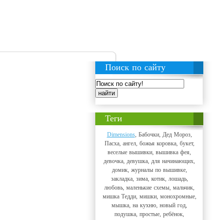
Поиск по сайту
Теги
Dimensions
, Бабочки, Дед Мороз,
Пасха, ангел, божья коровка, букет,
веселые вышивки, вышивка фея,
девочка, девушка, для начинающих,
домик, журналы по вышивке,
закладка, зима, котик, лошадь,
любовь, маленькие схемы, мальчик,
мишка Тедди, мишки, монохромные,
мышка, на кухню, новый год,
подушка, простые, ребёнок,