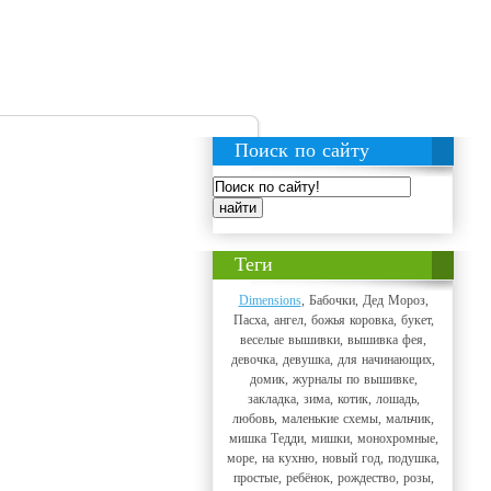
Поиск по сайту
Теги
Dimensions
, Бабочки, Дед Мороз,
Пасха, ангел, божья коровка, букет,
веселые вышивки, вышивка фея,
девочка, девушка, для начинающих,
домик, журналы по вышивке,
закладка, зима, котик, лошадь,
любовь, маленькие схемы, мальчик,
мишка Тедди, мишки, монохромные,
море, на кухню, новый год, подушка,
простые, ребёнок, рождество, розы,