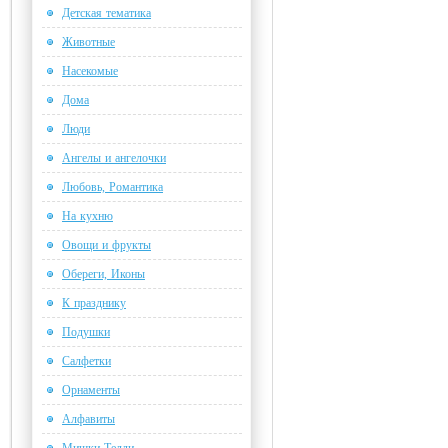
Детская тематика
Животные
Насекомые
Дома
Люди
Ангелы и ангелочки
Любовь, Романтика
На кухню
Овощи и фрукты
Обереги, Иконы
К празднику
Подушки
Салфетки
Орнаменты
Алфавиты