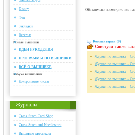
Мишки Тедди
Disney
Обязательно посмотрите все на
Феи
Закладки
Весёлые
Комментарии (0)
Разные вышивки
Советуем также загл
ИДЕИ РУКОДЕЛИЯ
Журнал по вышивке - Cros
ПРОГРАММЫ ПО ВЫШИВКИ
Журнал по вышивке - Cros
ВСЁ О ВЫШИВКЕ
Журнал по вышивке - Cros
Азбука вышивания
Журнал по вышивке - Cros
Контрольные листы
Журнал по вышивке - Cros
Журналы
Cross Stitch Card Shop
Cross-Stitch and Needlework
Вышиваю крестиком