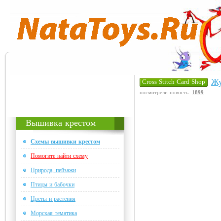
Жу
Cross Stitch Card Shop
посмотрели новость:
1899
Вышивка крестом
Схемы вышивки крестом
Помогите найти схему
Природа, пейзажи
Птицы и бабочки
Цветы и растения
Морская тематика