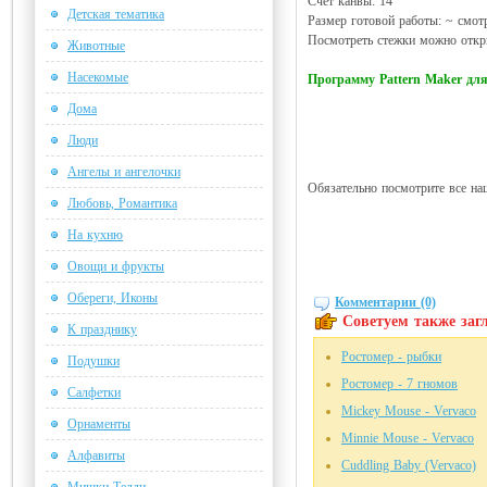
Счет канвы: 14
Детская тематика
Размер готовой работы: ~ смот
Посмотреть стежки можно откры
Животные
Насекомые
Программу Pattern Maker д
Дома
Люди
Ангелы и ангелочки
Обязательно посмотрите все на
Любовь, Романтика
На кухню
Овощи и фрукты
Обереги, Иконы
Комментарии (0)
Советуем также загл
К празднику
Ростомер - рыбки
Подушки
Ростомер - 7 гномов
Салфетки
Mickey Mouse - Vervaco
Орнаменты
Minnie Mouse - Vervaco
Алфавиты
Cuddling Baby (Vervaco)