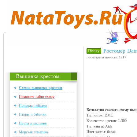
Ростомер Datm
Disney
посмотрели новость:
1217
Вышивка крестом
Схемы вышивки крестом
Помогите найти схему
Природа, пейзажи
Бесплатно скачать схему выш
Птицы и бабочки
Тип ниток: DMC
Количество цветов: 1-300
Цветы и растения
Тип канвы: Aida
Цвет канвы: белая
Морская тематика