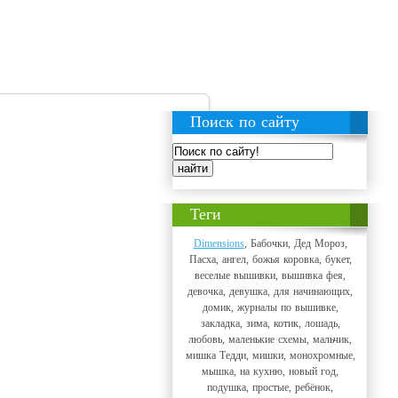
Поиск по сайту
Теги
Dimensions
, Бабочки, Дед Мороз,
Пасха, ангел, божья коровка, букет,
веселые вышивки, вышивка фея,
девочка, девушка, для начинающих,
домик, журналы по вышивке,
закладка, зима, котик, лошадь,
любовь, маленькие схемы, мальчик,
мишка Тедди, мишки, монохромные,
мышка, на кухню, новый год,
подушка, простые, ребёнок,