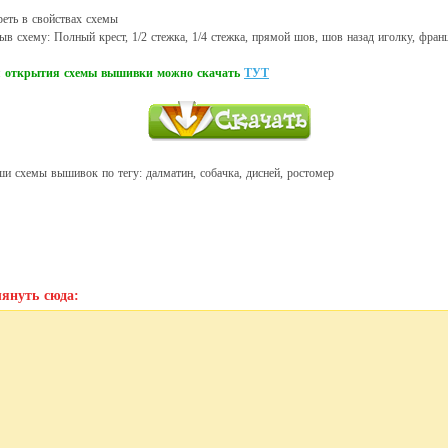
реть в свойствах схемы
в схему: Полный крест, 1/2 стежка, 1/4 стежка, прямой шов, шов назад иголку, фран
ля открытия схемы вышивки можно скачать
ТУТ
ши схемы вышивок по тегу: далматин, собачка, дисней, ростомер
януть сюда: