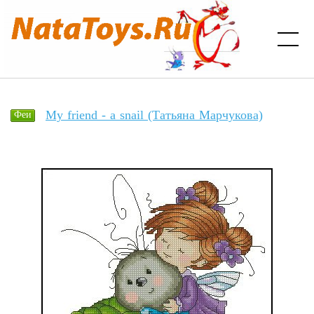
My friend - a snail (Татьяна Марчукова)
Феи