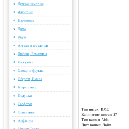
Детская тематика
Животные
Насекомые
Дома
Люди
Ангелы и ангелочки
Любовь, Романтика
На кухню
Овощи и фрукты
Обереги, Иконы
К празднику
Подушки
Салфетки
Тип ниток: DMC
Орнаменты
Количество цветов: 27
Тип канвы: Aida
Алфавиты
Цвет канвы: Лайм