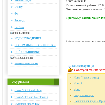
Мишки Тедди
Счет канвы: 14
Размер готовой работы: 22 Х 
Disney
Тип используемых стежков: П
Феи
Программу Pattern Maker д
Закладки
Весёлые
Разные вышивки
ИДЕИ РУКОДЕЛИЯ
Обязательно посмотрите все на
ПРОГРАММЫ ПО ВЫШИВКИ
ВСЁ О ВЫШИВКЕ
Азбука вышивания
Контрольные листы
Комментарии (0)
Советуем также загл
Ирис (Чаривна мить)
Журналы
Ирис 2
Ирис
Cross Stitch Card Shop
Воздушный ирис
Cross-Stitch and Needlework
Вышивка закладок - Ири
Вышиваю крестиком