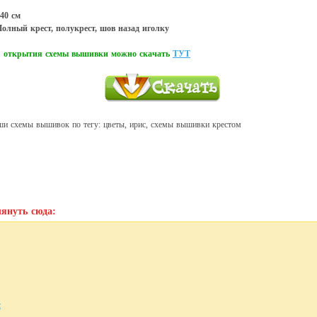
40 см
олный крест, полукрест, шов назад иголку
ля открытия схемы вышивки можно скачать
ТУТ
ши схемы вышивок по тегу: цветы, ирис, схемы вышивки крестом
януть сюда:
с