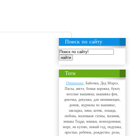
Поиск по сайту
Теги
Dimensions
, Бабочки, Дед Мороз,
Пасха, ангел, божья коровка, букет,
веселые вышивки, вышивка фея,
девочка, девушка, для начинающих,
домик, журналы по вышивке,
закладка, зима, котик, лошадь,
любовь, маленькие схемы, мальчик,
мишка Тедди, мишки, монохромные,
море, на кухню, новый год, подушка,
простые, ребёнок, рождество, розы,