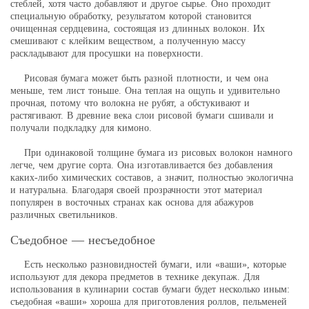
стеблей, хотя часто добавляют и другое сырье. Оно проходит
специальную обработку, результатом которой становится
очищенная сердцевина, состоящая из длинных волокон. Их
смешивают с клейким веществом, а полученную массу
раскладывают для просушки на поверхности.
Рисовая бумага может быть разной плотности, и чем она
меньше, тем лист тоньше. Она теплая на ощупь и удивительно
прочная, потому что волокна не рубят, а обстукивают и
растягивают. В древние века слои рисовой бумаги сшивали и
получали подкладку для кимоно.
При одинаковой толщине бумага из рисовых волокон намного
легче, чем другие сорта. Она изготавливается без добавления
каких-либо химических составов, а значит, полностью экологична
и натуральна. Благодаря своей прозрачности этот материал
популярен в восточных странах как основа для абажуров
различных светильников.
Съедобное — несъедобное
Есть несколько разновидностей бумаги, или «ваши», которые
используют для декора предметов в технике декупаж. Для
использования в кулинарии состав бумаги будет несколько иным:
съедобная «ваши» хороша для приготовления роллов, пельменей