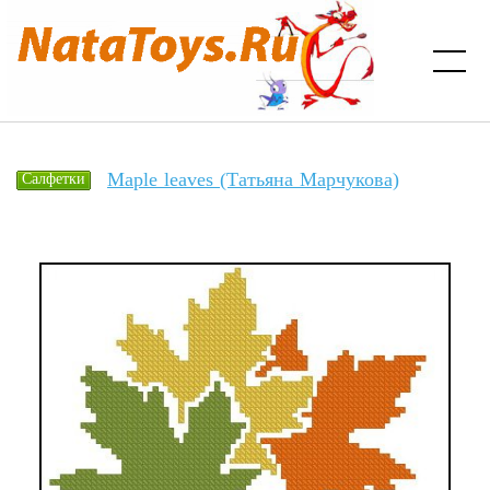
Maple leaves (Татьяна Марчукова)
Салфетки