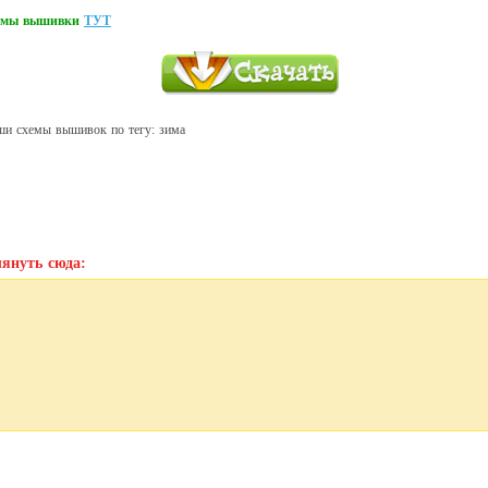
хемы вышивки
ТУТ
ши схемы вышивок по тегу: зима
януть сюда: