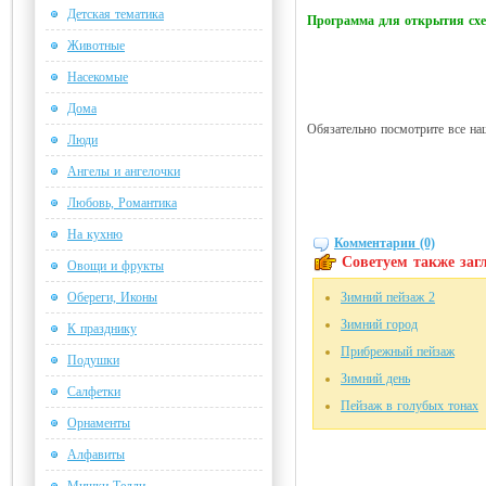
Детская тематика
Программа для открытия с
Животные
Насекомые
Дома
Обязательно посмотрите все на
Люди
Ангелы и ангелочки
Любовь, Романтика
На кухню
Комментарии (0)
Советуем также загл
Овощи и фрукты
Обереги, Иконы
Зимний пейзаж 2
Зимний город
К празднику
Прибрежный пейзаж
Подушки
Зимний день
Салфетки
Пейзаж в голубых тонах
Орнаменты
Алфавиты