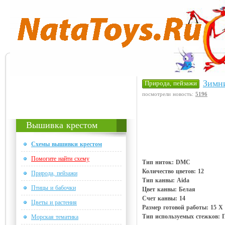
Зимн
Природа, пейзажи
посмотрели новость:
5196
Вышивка крестом
Схемы вышивки крестом
Помогите найти схему
Тип ниток: DMC
Количество цветов: 12
Природа, пейзажи
Тип канвы: Aida
Птицы и бабочки
Цвет канвы: Белая
Счет канвы: 14
Цветы и растения
Размер готовой работы: 15 Х 
Тип используемых стежков: П
Морская тематика