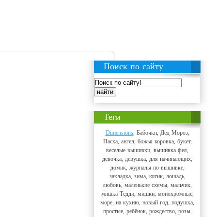
Поиск по сайту
Теги
Dimensions
, Бабочки, Дед Мороз,
Пасха, ангел, божья коровка, букет,
веселые вышивки, вышивка фея,
девочка, девушка, для начинающих,
домик, журналы по вышивке,
закладка, зима, котик, лошадь,
любовь, маленькие схемы, мальчик,
мишка Тедди, мишки, монохромные,
море, на кухню, новый год, подушка,
простые, ребёнок, рождество, розы,