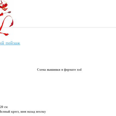
ий пейзаж
Схема вышивки в форматe xsd
20 см
олный крест, шов назад иголку