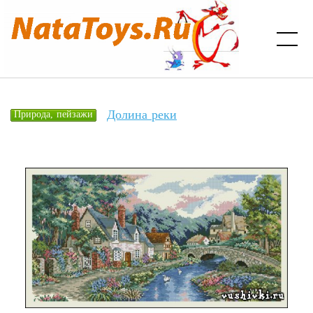
Долина реки
Природа, пейзажи