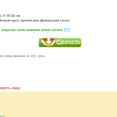
1w X 10.52h cm
Полный крест, прямой шов, французский узелок
ля открытия схемы вышивки можно скачать
ТУТ
ши схемы вышивок по тегу: духи
януть сюда:
)
aco)