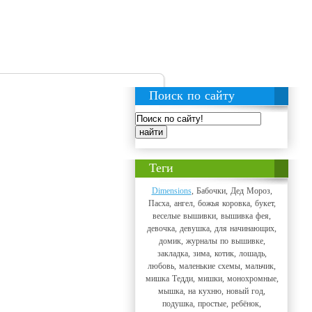
Поиск по сайту
Теги
Dimensions
, Бабочки, Дед Мороз,
Пасха, ангел, божья коровка, букет,
веселые вышивки, вышивка фея,
девочка, девушка, для начинающих,
домик, журналы по вышивке,
закладка, зима, котик, лошадь,
любовь, маленькие схемы, мальчик,
мишка Тедди, мишки, монохромные,
мышка, на кухню, новый год,
подушка, простые, ребёнок,