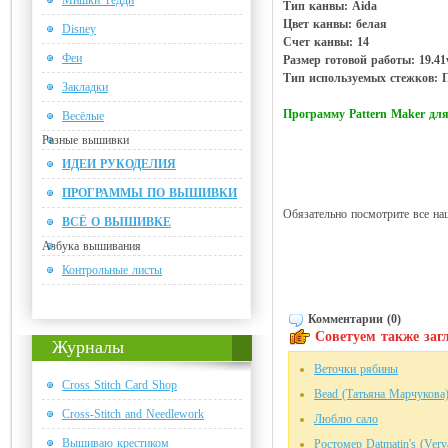
Мишки Тедди
Тип канвы: Aida
Цвет канвы: белая
Disney
Счет канвы: 14
Феи
Размер готовой работы: 19.4
Тип используемых стежков: 
Закладки
Программу Pattern Maker д
Весёлые
Разные вышивки
ИДЕИ РУКОДЕЛИЯ
ПРОГРАММЫ ПО ВЫШИВКИ
Обязательно посмотрите все на
ВСЁ О ВЫШИВКЕ
Азбука вышивания
Контрольные листы
Комментарии (0)
Советуем также загл
Журналы
Веточки рябины
Cross Stitch Card Shop
Bead (Татьяна Марчукова
Cross-Stitch and Needlework
Люблю сало
Вышиваю крестиком
Ростомер Datmatin's (Verv