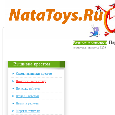
Па
Разные вышивки
посмотрели новость:
3279
Вышивка крестом
Схемы вышивки крестом
Помогите найти схему
Природа, пейзажи
Птицы и бабочки
Цветы и растения
Морская тематика