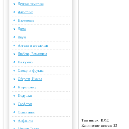
Детская тематика
Животные
Насекомые
Дома
Люди
Ангелы и ангелочки
Любовь, Романтика
На кухню
Овощи и фрукты
Обереги, Иконы
К празднику
Подушки
Салфетки
Орнаменты
Тип ниток: DMC
Алфавиты
Количество цветов: 33