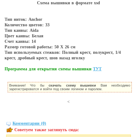
Схема вышивки в форматe xsd
Тип ниток: Anchor
Количество цветов: 33
Тип канвы: Aida
Цвет канвы: Белая
Счет канвы: 14
Размер готовой работы: 50 Х 26 см
Тип используемых стежков: Полный крест, полукрест, 1/4
крест, дробный крест, шов назад иголку
Программа для открытия схемы вышивки
ТУТ
Внимание! Что бы
скачать схему вышивки
Вам необходимо
зарегистрироватся и войти под своим логином и паролем.
<
Комментарии (0)
Советуем также заглянуть сюда: