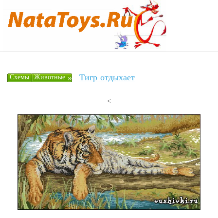
Тигр отдыхает
»
Схемы
Животные
<