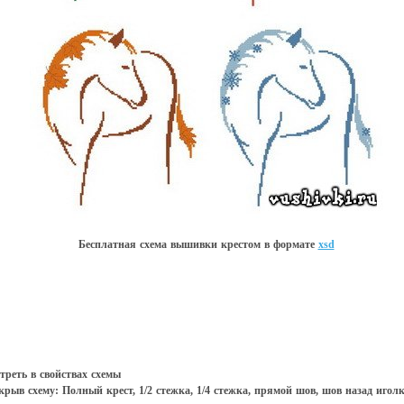
Бесплатная схема вышивки крестом в форматe
xsd
треть в свойствах схемы
рыв схему: Полный крест, 1/2 стежка, 1/4 стежка, прямой шов, шов назад игол