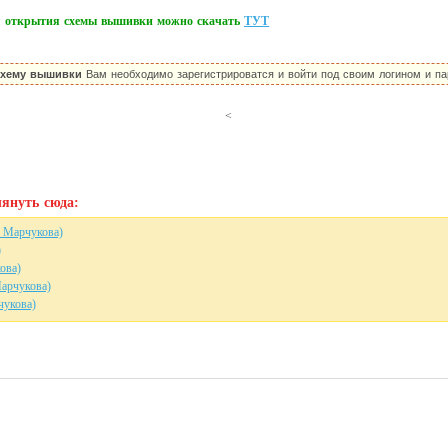
ля открытия схемы вышивки можно скачать
ТУТ
схему вышивки
Вам необходимо зарегистрироватся и войти под своим логином и па
<
януть сюда:
 Марчукова)
)
ова)
Марчукова)
чукова)