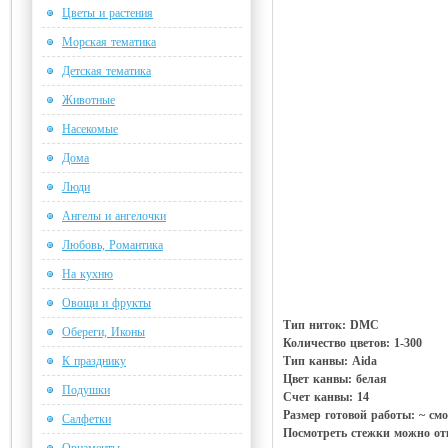
Цветы и растения
Морская тематика
Детская тематика
Животные
Насекомые
Дома
Люди
Ангелы и ангелочки
Любовь, Романтика
На кухню
Овощи и фрукты
Тип ниток: DMC
Обереги, Иконы
Количество цветов: 1-300
К празднику
Тип канвы: Aida
Цвет канвы: белая
Подушки
Счет канвы: 14
Размер готовой работы: ~ смо
Салфетки
Посмотреть стежки можно отк