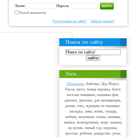
Логин
Пароль
Чужой компьютер
Регистрация на сайте!
Забыли пароль?
Поиск по сайту
Теги
Dimensions
, Бабочки, Дед Мороз,
Пасха, ангел, божья коровка, букет,
веселые вышивки, вышивка фея,
девочка, девушка, для начинающих,
домик, елка, журналы по вышивке,
закладка, зима, котик, лошадь,
любовь, маленькие схемы, мальчик,
мишки, монохромные, море, мышка,
на кухню, новый год, подушка,
простые, ребёнок, рождество, розы,