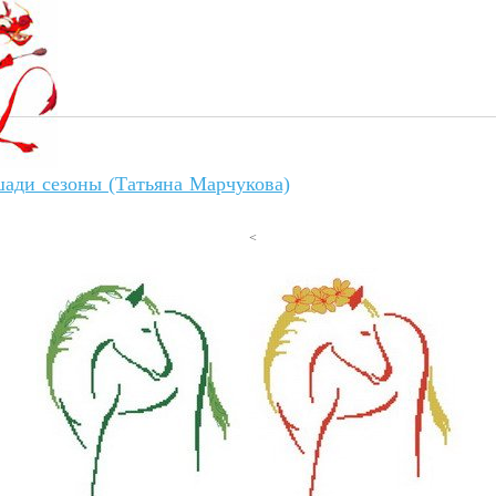
ади сезоны (Татьяна Марчукова)
<