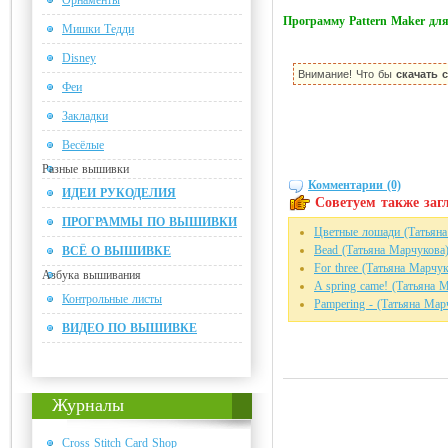
Орнаменты
Программу Pattern Maker д
Мишки Тедди
Disney
Внимание! Что бы
скачать 
Феи
Закладки
Весёлые
Разные вышивки
Комментарии (0)
ИДЕИ РУКОДЕЛИЯ
Советуем также загл
ПРОГРАММЫ ПО ВЫШИВКИ
Цветные лошади (Татьяна
Bead (Татьяна Марчукова
ВСЁ О ВЫШИВКЕ
For three (Татьяна Марчук
Азбука вышивания
A spring came! (Татьяна 
Контрольные листы
Pampering - (Татьяна Мар
ВИДЕО ПО ВЫШИВКЕ
Журналы
Cross Stitch Card Shop