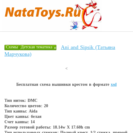
Ani and Sipsik (Татьяна
»
Схемы
Детская тематика
Марчукова)
<
Бесплатная схема вышивки крестом в форматe
xsd
Тип ниток: DMC
Количество цветов: 20
Тип канвы: Aida
Цвет канвы: белая
Счет канвы: 14
Размер готовой работы: 18.14w X 17.60h cm
Тип используемых стежков: Полный крест, 1/2 стежка, прямой