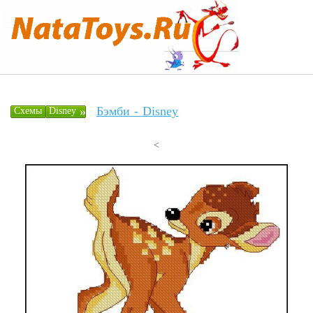
Бэмби - Disney
»
Схемы
Disney
<