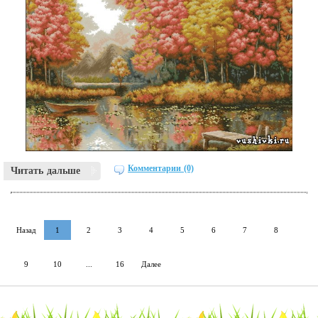
Комментарии (0)
Читать дальше
Назад
1
2
3
4
5
6
7
8
9
10
...
16
Далее