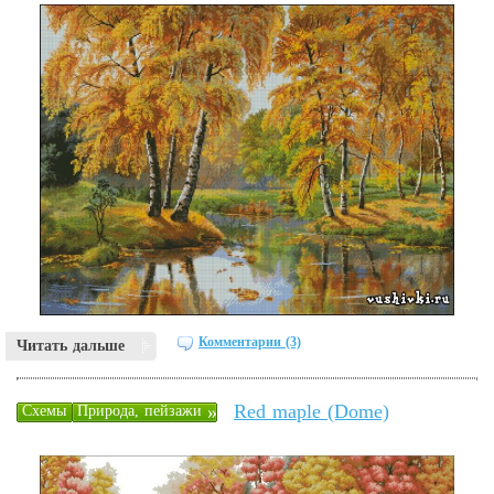
Комментарии (3)
Читать дальше
Red maple (Dome)
»
Схемы
Природа, пейзажи