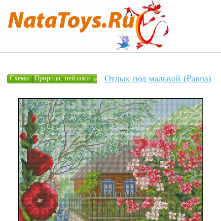
Отдых под мальвой (Panna)
»
Схемы
Природа, пейзажи