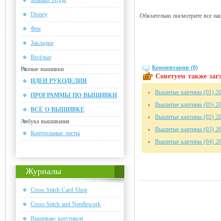
Мишки Тедди
Disney
Обязательно посмотрите все н
Феи
Закладки
Весёлые
Комментарии (0)
Разные вышивки
Советуем также загл
ИДЕИ РУКОДЕЛИЯ
Вышитые картины (01) 2
ПРОГРАММЫ ПО ВЫШИВКИ
Вышитые картины (05) 2
ВСЁ О ВЫШИВКЕ
Вышитые картины (02) 2
Азбука вышивания
Вышитые картины (03) 2
Контрольные листы
Вышитые картины (04) 2
Журналы
Cross Stitch Card Shop
Cross-Stitch and Needlework
Вышиваю крестиком