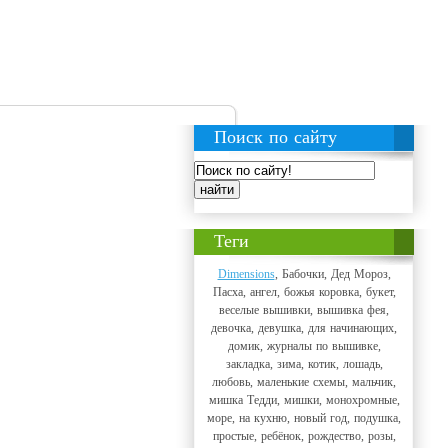
Поиск по сайту
Теги
Dimensions
, Бабочки, Дед Мороз,
Пасха, ангел, божья коровка, букет,
веселые вышивки, вышивка фея,
девочка, девушка, для начинающих,
домик, журналы по вышивке,
закладка, зима, котик, лошадь,
любовь, маленькие схемы, мальчик,
мишка Тедди, мишки, монохромные,
море, на кухню, новый год, подушка,
простые, ребёнок, рождество, розы,