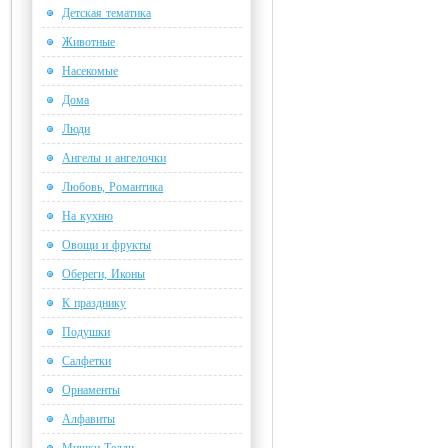
Детская тематика
Животные
Насекомые
Дома
Люди
Ангелы и ангелочки
Любовь, Романтика
На кухню
Овощи и фрукты
Обереги, Иконы
К празднику
Подушки
Салфетки
Орнаменты
Алфавиты