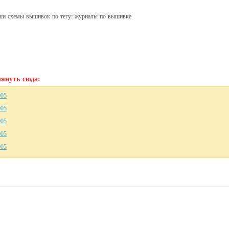
аши схемы вышивок по тегу: журналы по вышивке
януть сюда:
005
005
005
005
005