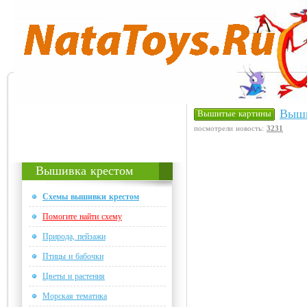
Выши
Вышитые картины
посмотрели новость:
3231
Вышивка крестом
Схемы вышивки крестом
Помогите найти схему
Природа, пейзажи
Птицы и бабочки
Цветы и растения
Морская тематика