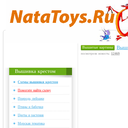
Выши
Вышитые картины
посмотрели новость:
12469
Вышивка крестом
Схемы вышивки крестом
Помогите найти схему
Природа, пейзажи
Птицы и бабочки
Цветы и растения
Морская тематика