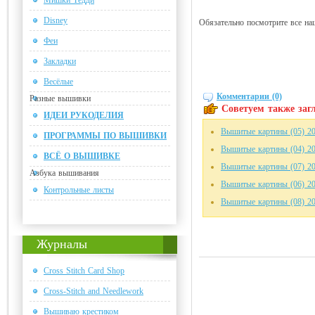
Мишки Тедди
Disney
Обязательно посмотрите все н
Феи
Закладки
Весёлые
Комментарии (0)
Разные вышивки
Советуем также загл
ИДЕИ РУКОДЕЛИЯ
Вышитые картины (05) 2
ПРОГРАММЫ ПО ВЫШИВКИ
Вышитые картины (04) 2
ВСЁ О ВЫШИВКЕ
Вышитые картины (07) 2
Азбука вышивания
Вышитые картины (06) 2
Контрольные листы
Вышитые картины (08) 2
Журналы
Cross Stitch Card Shop
Cross-Stitch and Needlework
Вышиваю крестиком