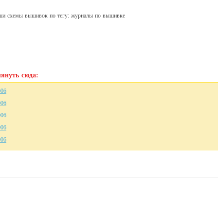
аши схемы вышивок по тегу: журналы по вышивке
януть сюда:
006
006
006
006
006