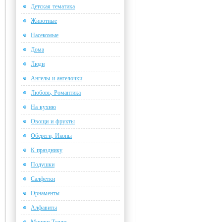
Детская тематика
Животные
Насекомые
Дома
Люди
Ангелы и ангелочки
Любовь, Романтика
На кухню
Овощи и фрукты
Обереги, Иконы
К празднику
Подушки
Салфетки
Орнаменты
Алфавиты