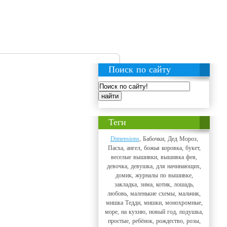
Поиск по сайту
Теги
Dimensions
, Бабочки, Дед Мороз,
Пасха, ангел, божья коровка, букет,
веселые вышивки, вышивка фея,
девочка, девушка, для начинающих,
домик, журналы по вышивке,
закладка, зима, котик, лошадь,
любовь, маленькие схемы, мальчик,
мишка Тедди, мишки, монохромные,
море, на кухню, новый год, подушка,
простые, ребёнок, рождество, розы,