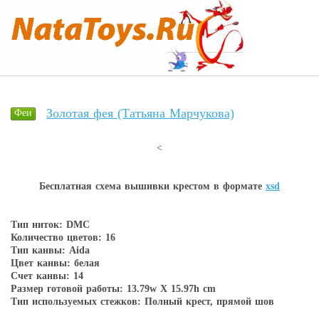
Золотая фея (Татьяна Марчукова)
Феи
<
Бесплатная схема вышивки крестом в форматe
xsd
Тип ниток: DMC
Количество цветов: 16
Тип канвы: Aida
Цвет канвы: белая
Счет канвы: 14
Размер готовой работы: 13.79w X 15.97h cm
Тип используемых стежков: Полный крест, прямой шов